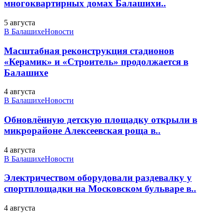
многоквартирных домах Балашихи..
5 августа
В Балашихе
Новости
Масштабная реконструкция стадионов
«Керамик» и «Строитель» продолжается в
Балашихе
4 августа
В Балашихе
Новости
Обновлённую детскую площадку открыли в
микрорайоне Алексеевская роща в..
4 августа
В Балашихе
Новости
Электричеством оборудовали раздевалку у
спортплощадки на Московском бульваре в..
4 августа