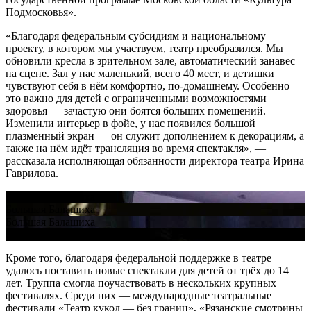
Подмосковья».
«Благодаря федеральным субсидиям и национальному
проекту, в котором мы участвуем, театр преобразился. Мы
обновили кресла в зрительном зале, автоматический занавес
на сцене. Зал у нас маленький, всего 40 мест, и детишки
чувствуют себя в нём комфортно, по-домашнему. Особенно
это важно для детей с ограниченными возможностями
здоровья — зачастую они боятся больших помещений.
Изменили интерьер в фойе, у нас появился большой
плазменный экран — он служит дополнением к декорациям, а
также на нём идёт трансляция во время спектакля», —
рассказала исполняющая обязанности директора театра Ирина
Гаврилова.
Большая Балашиха
Большая Балашиха
Большая Балашиха
Большая Балашиха
Кроме того, благодаря федеральной поддержке в театре
удалось поставить новые спектакли для детей от трёх до 14
лет. Труппа смогла поучаствовать в нескольких крупных
фестивалях. Среди них — международные театральные
фестивали «Театр кукол — без границ», «Рязанские смотрины