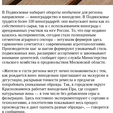
В Подмосковье набирает обороты необычное для региона
направление — виноградарство и виноделие. В Подмосковье
трудятся более 100 виноградарей: они выпускают вина как из
собственного сырья, так и с использованием винограда с
арендованных участков на юге России. То, что еще недавно
казалось экспериментом, сегодня стало полноценным
сегментом аграрного сектора – энтузиазм фермеров здесь
гармонично сочетается с современными агротехнологиями.
Производители шаг за шагом формируют узнаваемый стиль
подмосковных вин, расширяют ассортимент и завоевывают
внимание ценителей, сообщает пресс-служба Министерства
сельского хозяйства и продовольствия Московской области.
«Жители и гости региона могут лично познакомиться с тем,
как рождается вино: винодельни приглашают на экскурсии и
дегустации, раскрывая тонкости ремесла и предлагая
попробовать уникальные образцы. Так, в городском округе
Краснознаменск работает винодельня Elpa, где создают
натуральные вина — в том числе без добавления серы и
фильтрации. Здесь постоянно экспериментируют с сортами и
технологиями, а посетителям показывают весь процесс
производства и дают оценить разные образцы», — говорится
в сообщении.