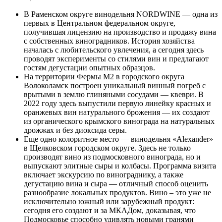
В Раменском округе винодельня NORDWINE — одна из
первых в Центральном федеральном округе,
получившая лицензию на производство и продажу вина
с собственных виноградников. История хозяйства
началась с любительского увлечения, а сегодня здесь
проводят эксперименты со стилями вин и предлагают
гостям дегустации опытных образцов.
На территории Фермы М2 в городского округа
Волоколамск построен уникальный винный погреб с
врытыми в землю глиняными сосудами — квеври. В
2022 году здесь выпустили первую линейку красных и
оранжевых вин натурального брожения — их создают
из органического крымского винограда на натуральных
дрожжах и без диоксида серы.
Еще одно колоритное место — винодельня «Alexander»
в Щелковском городском округе. Здесь не только
производят вино из подмосковного винограда, но и
выпускают элитные сыры и колбасы. Программа визита
включает экскурсию по винограднику, а также
дегустацию вина и сыра — отличный способ оценить
разнообразие локальных продуктов. Вино – это уже не
исключительно южный или зарубежный продукт:
сегодня его создают и за МКАДом, доказывая, что
Подмосковье способно удивлять новыми гранями