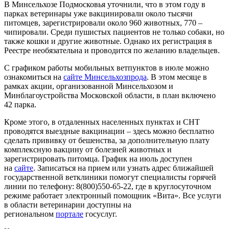
В Минсельхозе Подмосковья уточнили, что в этом году в
парках ветеринары уже вакцинировали около тысячи
питомцев, зарегистрировали около 960 животных, 770 –
чипировали. Среди пушистых пациентов не только собаки, но
также кошки и другие животные. Однако их регистрация в
Реестре необязательна и проводится по желанию владельцев.
С графиком работы мобильных ветпунктов в июле можно
ознакомиться на
сайте Минсельхозпрода
. В этом месяце в
рамках акции, организованной Минсельхозом и
Минблагоустройства Московской области, в план включено
42 парка.
Кроме этого, в отдаленных населенных пунктах и СНТ
проводятся выездные вакцинации – здесь можно бесплатно
сделать прививку от бешенства, за дополнительную плату
комплексную вакцину от болезней животных и
зарегистрировать питомца. График на июль доступен
на
сайте
. Записаться на прием или узнать адрес ближайшей
государственной ветклиники помогут специалисты горячей
линии по телефону: 8(800)550-65-22, где в круглосуточном
режиме работает электронный помощник «Вита». Все услуги
в области ветеринарии доступны на
региональном
портале
госуслуг.