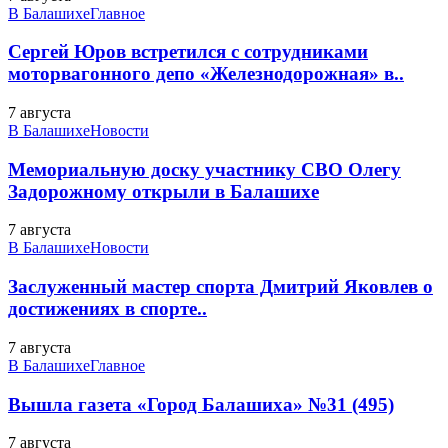
В Балашихе
Главное
Сергей Юров встретился с сотрудниками
моторвагонного депо «Железнодорожная» в..
7 августа
В Балашихе
Новости
Мемориальную доску участнику СВО Олегу
Задорожному открыли в Балашихе
7 августа
В Балашихе
Новости
Заслуженный мастер спорта Дмитрий Яковлев о
достижениях в спорте..
7 августа
В Балашихе
Главное
Вышла газета «Город Балашиха» №31 (495)
7 августа