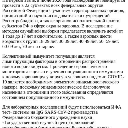
На первом этапе, в июне 2020 года исследование планируется
провести в 22 субъектах всех федеральных округов
Российской Федерации с участием территориальных органов,
организаций и научно-исследовательских учреждений
Роспотребнадзора, а также органов исполнительной власти
субъектов РФ в сфере охраны здоровья. В исследование
методом случайной выборки предлагается включить детей от
1 года до 17 лет включительно, а также взрослых шести
возрастных групп 18-29 лет, 30-39 лет, 40-49 лет, 50- 59 лет,
60-69 лет, 70 лет и старше.
Коллективный иммунитет популяции является
лимитирующим фактором в отношении распространения
нового коронавирусом. Проведение серологического
мониторинга с целью изучения популяционного иммунитета
к новому коронавирусу вирусу в условиях пандемии COVID-
19 является необходимым элементом эпидемиологического
надзора, поскольку эпидемиологическое благополучие
населения в отношении этого заболевания определяется
состоянием популяционного иммунитета.
Для лабораторных исследований будут использоваться ИФА
тест- системы на IgG SARS-CoV-2 производства
Федерального бюджетного учреждения науки
«Государственный научный центр прикладной
микробиологии и биотехнологии» Роспотребнадзора в