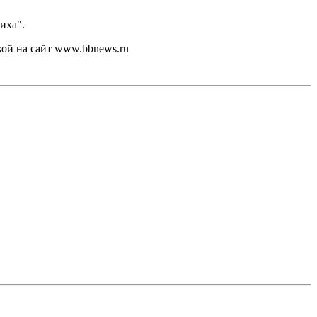
иха".
кой на сайт www.bbnews.ru