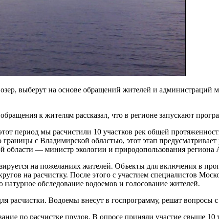
 озер, выберут на основе обращений жителей и администраций 
обращения к жителям рассказал, что в регионе запускают програ
этот период мы расчистили 10 участков рек общей протяженност
 границы с Владимирской областью, этот этап предусматривает 
ой области — министр экологии и природопользования региона 
азируется на пожеланиях жителей. Объекты для включения в пр
кругов на расчистку. После этого с участием специалистов Мос
 натурное обследование водоемов и голосование жителей.
для расчистки. Водоемы внесут в госпрограмму, решат вопросы 
ание по расчистке прудов. В опросе приняли участие свыше 10 