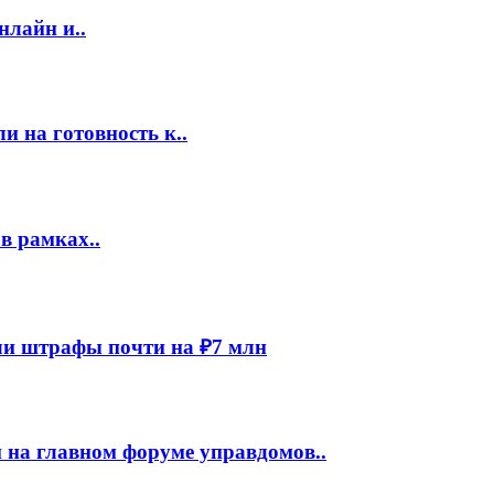
нлайн и..
 на готовность к..
в рамках..
и штрафы почти на ₽7 млн
 на главном форуме управдомов..