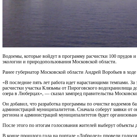
Водоемы, которые войдут в программу расчистки 100 прудов и
экологии и природопользования Московской области.
Ранее губернатор Московской области Андрей Воробьев в ходе 
«В последние пять лет работа идет нарастающими темпами. За 
расчистки участка Клязьмы от Пироговского водохранилища до
озера в Люберцах», — сказал зампред правительства Московск
Он добавил, что разработка программы по очистке водоемов б
администраций муниципалитетов. Сначала соберут заявки от о
региона и администраций муниципалитетов будет организовано
После этого по итогам голосования жителей выберут объекты 
В конце прошлого года на портале «Добродел» провели голосов