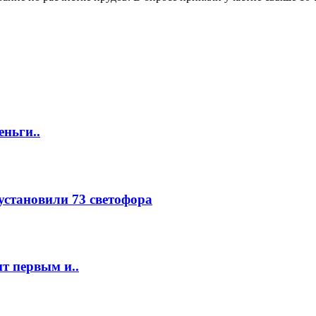
еньги..
 установили 73 светофора
т первым и..