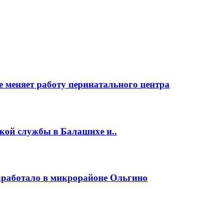
 меняет работу перинатального центра
кой службы в Балашихе и..
заработало в микрорайоне Ольгино