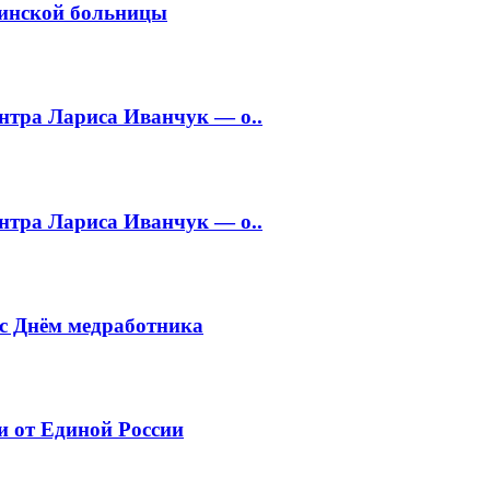
хинской больницы
нтра Лариса Иванчук — о..
нтра Лариса Иванчук — о..
 с Днём медработника
и от Единой России