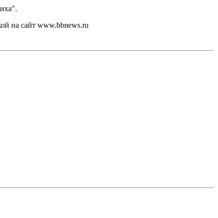
иха".
кой на сайт www.bbnews.ru