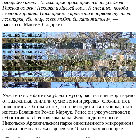
площадью около 115 гектаров простирается от усадьбы
Горенки до реки Пехорка и Лисьей горы. К счастью, погода
сегодня хорошая. Постараемся привести в порядок ту часть
лесопарка, где чаще всего любят бывать жители»,
—
рассказал Максим Сидоркин.
Большая Балашиха
Большая Балашиха
Большая Балашиха
Большая Балашиха
Большая Балашиха
Большая Балашиха
Большая Балашиха
Большая Балашиха
Большая Балашиха
Большая Балашиха
Участники субботника убрали мусор, расчистили территорию
от валежника, спилили сухие ветки и деревья, сложили их в
поленницы. Одним из тех, кто присоединился к уборке, стал
житель Балашихи Роман Марчук. Ранее он уже участвовал в
субботниках в Пестовском парке Железнодорожного и
Никольско-Архангельском парке одноимённого микрорайона,
а также помогал сажать деревья в Ольгинском лесопарке.