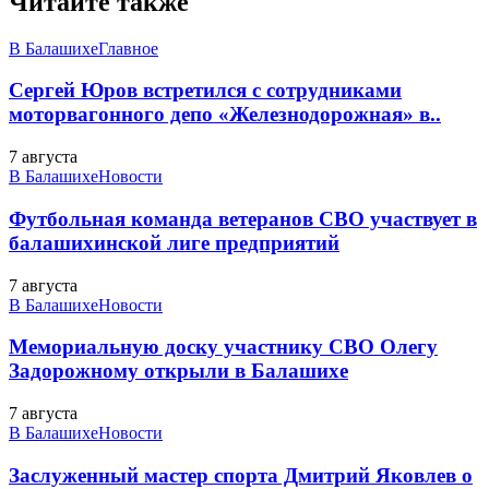
Читайте также
В Балашихе
Главное
Сергей Юров встретился с сотрудниками
моторвагонного депо «Железнодорожная» в..
7 августа
В Балашихе
Новости
Футбольная команда ветеранов СВО участвует в
балашихинской лиге предприятий
7 августа
В Балашихе
Новости
Мемориальную доску участнику СВО Олегу
Задорожному открыли в Балашихе
7 августа
В Балашихе
Новости
Заслуженный мастер спорта Дмитрий Яковлев о