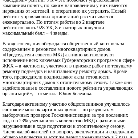
компаниям понять, по каким направлениям у них имеются
нарекания от жителей, и оперативно их устранять. Новый
рейтинг управляющих организаций рассчитывается
ежеквартально. По итогам работы во 2 квартале
рейтинговалось 928 УК, 8 из которых получили
максимальный балл – 4 звезды.
В ходе совещания обсуждался общественный контроль за
содержанием и ремонтом многоквартирных домов.
«Председатели советов МКД активно контролируют
исполнение всех ключевых Губернаторских программ в сфере
ЖКХ – в частности, участвуют в приемке работ по текущему
ремонту подъездов и капитальному ремонту домов. Кроме
того, председатели подписывают акты готовности
многоквартирных домов к отопительному сезону. Также они
задействованы в составлении нового рейтинга управляющих
организаций», – отметила Юлия Белехова.
Благодаря активному участию общественников улучшилось
состояние многоквартирных домов – по результатам
выборочных проверок Госжилинспекции за три последних
года на 23% уменьшилось количество МКД с различными
нарушениями в ходе подготовки к отопительному сезону.
Число жалоб жителей по вопросу эксплуатации и содержания
общего имущества за этот же период уменьшилось в 2 раза, а