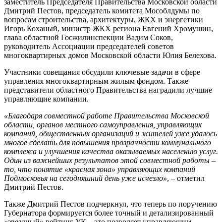
заместитель Председателя Правительства Московской области
Дмитрий Пестов, председатель комитета Мособлдумы по
вопросам строительства, архитектуры, ЖКХ и энергетики
Игорь Коханый, министр ЖКХ региона Евгений Хромушин,
глава областной Госжилинспекции Вадим Соков,
руководитель Ассоциации председателей советов
многоквартирных домов Московской области Юлия Белехова.
Участники совещания обсудили ключевые задачи в сфере
управления многоквартирным жилым фондом. Также
представители областного Правительства наградили лучшие
управляющие компании.
«Благодаря совместной работе Правительства Московской
области, органов местного самоуправления, управляющих
компаний, общественных организаций и жителей уже удалось
многое сделать для повышения прозрачности коммунального
комплекса и улучшения качества оказываемых населению услуг.
Один из важнейших результатов этой совместной работы –
то, что понятие «красная зона» управляющих компаний
Подмосковья на сегодняшний день уже исчезло»
, – отметил
Дмитрий Пестов.
Также Дмитрий Пестов подчеркнул, что теперь по поручению
Губернатора формируется более точный и детализированный
«звездный» рейтинг УК – это позволяет управляющим