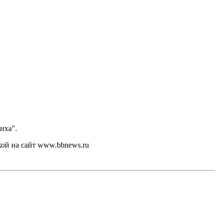
иха".
кой на сайт www.bbnews.ru