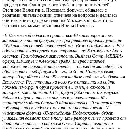
председатель Одинцовского клуба предпринимателей
Степнова Валентина. Посещала форумы, общалась с
ребятами, читала лекции, отвечала на вопросы и делилась
опытом министр правительства Московской области по
социальным коммуникациям Ирина Плещева.
«В Московской области прошли все 10 запланированных
зональных этапов форума, в мероприятиях приняли участие
2500 активных представителей молодежи Подмосковья. Вся
образовательная программа строилась по 6 кампусам: Арт-
кластер, Гражданская активность, Business Camp, МЕДИА-
сфера, LIFEstyle и #ЯволонтерМО. Впереди главное
молодежное событие этого лета — основной молодежный
образовательный форум «Я – гражданин Подмосковья»,
который пройдет с 9 по 29 июля на базе отдыха «Любляна» в
Егорьевске. Регистрация на него уже открыта на сайте
поколениемо.рф. Форум пройдет в 5 смен, в каждой из
которых, как и на мини ЯГП, будут работать 6 кампусов.
Ребята будут учиться в них как в университете. Мы
планируем создать большой образовательный университет
под открытым небом с именитыми наставниками. У
участников форума «Я-гражданин Подмосковья» будет
уникальная возможность получить разбор бизнес-проекта от
предпринимателя со стажем Олега Сироты, выйти на
пробежку с олимпийским чемпионом Александром Легковым,