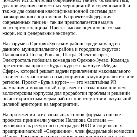
поможет исполнителям современных танцев объединиться,
для проведения совместных мероприятий и соревнований, а
так же для создания классификационной системы для
ранжирования спортсменов. В проекте «Федерация
современных танцев» так же предполагается выдача
«паспортов» танцора! Проект высоко оценило не только
жюри, но и федеральные эксперты.
На форуме в Орехово-Зуевском районе среди команд из
данного муниципального района и городских округов:
Павловский Посад, Рошаль, Шатра, Электрогорск,
Электросталь победила команда из Орехово-Зуево. Команда
презентовала проект «Будь в курсе» в кампусе «Медиа
Сфера», который решает задачи привлечения максимального
количества участников на мероприятие в муниципалитете или
регионе. Проект «Будь в курсе» — это масштабная PR
-кампания и молодежный парламент с созданным при нем
волонтерским корпусом для проработки проблем и решений
по антикризисным мерам работы при отсутствии актуальной
целевой аудитории на мероприятии.
На протяжении всех зональных этапов форума в оценке
проектов принимали участие Налепова Светлана —
руководитель ресурсного центра для НКО и социальных
предпринимателей «Свершение», член федеральной комиссии
«Опоры России» по социальному предпринимательству и