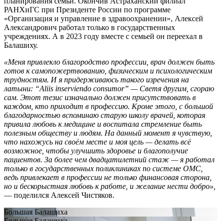
планирования семьи. Окончив Астраханский филиал
РАНХиГС при Президенте России по программе
«Организация и управление в здравоохранении», Алексей
Александрович работал только в государственных
учреждениях. А в 2023 году вместе с семьей он переехал в
Балашиху.
«Меня привлекло благородство профессии, врач должен быть
готов к самопожертвованию, физическим и психологическим
трудностям. И я придерживаюсь такого изречения на
латыни: “Aliis inserviendo consumor” — Светя другим, сгораю
сам. Этот тезис изначально должен присутствовать в
каждом, кто приходит в профессию. Кроме этого, с большой
благодарностью вспоминаю старую школу врачей, которая
привила любовь к медицине и воспитала стремление быть
полезным обществу и людям. На данный момент я чувствую,
что нахожусь на своём месте и моя цель — делать всё
возможное, чтобы улучшить здоровье и благополучие
пациентов. За более чем двадцатилетний стаж — я работал
только в государственных поликлиниках по системе ОМС,
ведь привлекает в профессии не только финансовая сторона,
но и бескорыстная любовь к работе, и желание нести добро»,
— поделился Алексей Чистяков.
Большая Балашиха
Большая Балашиха