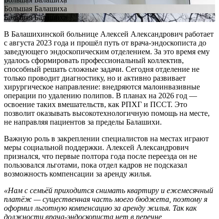
Большая Балашиха
Большая Балашиха
В Балашихинской больнице Алексей Александрович работает
с августа 2023 года и прошёл путь от врача-эндоскописта до
заведующего эндоскопическим отделением. За это время ему
удалось сформировать профессиональный коллектив,
способный решать сложные задачи. Сегодня отделение не
только проводит диагностику, но и активно развивает
хирургическое направление: внедряются малоинвазивные
операции по удалению полипов. В планах на 2026 год —
освоение таких вмешательств, как РПХГ и ПССТ. Это
позволит оказывать высокотехнологичную помощь на месте,
не направляя пациентов за пределы Балашихи.
Важную роль в закреплении специалистов на местах играют
меры социальной поддержки. Алексей Александрович
признался, что первые полтора года после переезда он не
пользовался льготами, пока отдел кадров не подсказал
возможность компенсации за аренду жилья.
«Нам с семьёй приходится снимать квартиру и ежемесячный
платёж — существенная часть моего бюджета, поэтому я
оформил льготную компенсацию за аренду жилья. Так как
должности врача-эндоскописта нет в перечне