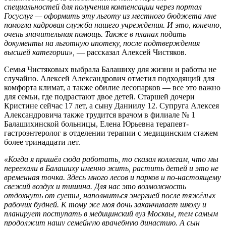
специальностей для получения компенсации через портал
Госуслуг — оформить эту льготу из местного бюджета мне
помогла кадровая служба нашего учреждения. И это, конечно,
очень значительная помощь. Также в планах подать
документы на льготную ипотеку, после подтверждения
высшей категории»,
— рассказал Алексей Чистяков.
Семья Чистяковых выбрала Балашиху для жизни и работы не
случайно. Алексей Александрович отметил подходящий для
комфорта климат, а также обилие лесопарков — все это важно
для семьи, где подрастают двое детей. Старшей дочери
Кристине сейчас 17 лет, а сыну Даниилу 12. Супруга Алексея
Александровича также трудится врачом в филиале № 1
Балашихинской больницы, Елена Юрьевна терапевт-
гастроэнтеролог в отделении терапии с медицинским стажем
более тринадцати лет.
«Когда я пришёл сюда работать, то сказал коллегам, что мы
переехали в Балашиху именно жить, растить детей и это не
временная точка. Здесь много лесов и парков и по-настоящему
свежий воздух и тишина. Для нас это возможность
отдохнуть от суеты, наполниться энергией после тяжёлых
рабочих будней. К тому же моя дочь заканчивает школу и
планирует поступать в медицинский вуз Москвы, тем самым
продолжит нашу семейную врачебную династию. А сын