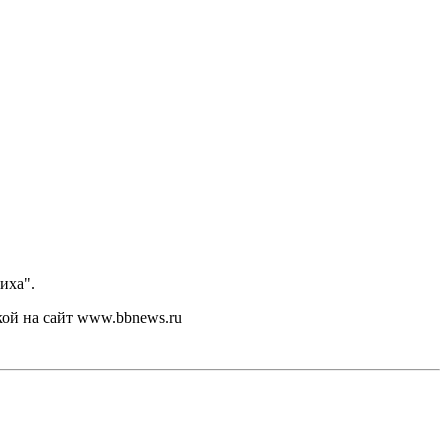
иха".
кой на сайт www.bbnews.ru