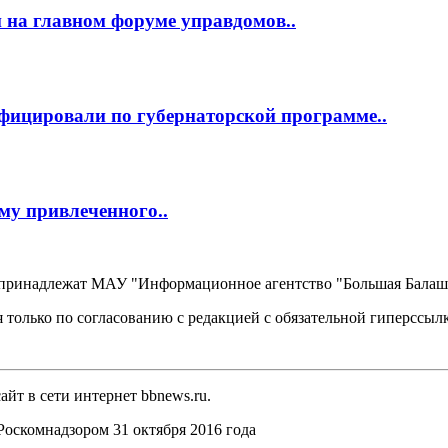
 на главном форуме управдомов..
фицировали по губернаторской программе..
му привлеченного..
, принадлежат МАУ "Информационное агентство "Большая Балаш
 только по согласованию с редакцией с обязательной гиперссыл
йт в сети интернет bbnews.ru.
оскомнадзором 31 октября 2016 года