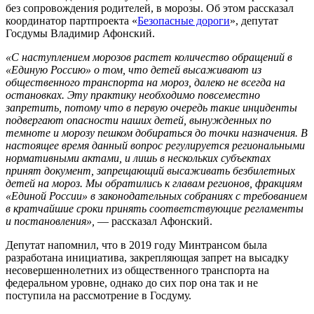
без сопровождения родителей, в морозы. Об этом рассказал
координатор партпроекта «
Безопасные дороги
», депутат
Госдумы Владимир Афонский.
«С наступлением морозов растет количество обращений в
«Единую Россию» о том, что детей высаживают из
общественного транспорта на мороз, далеко не всегда на
остановках. Эту практику необходимо повсеместно
запретить, потому что в первую очередь такие инциденты
подвергают опасности наших детей, вынужденных по
темноте и морозу пешком добираться до точки назначения. В
настоящее время данный вопрос регулируется региональными
нормативными актами, и лишь в нескольких субъектах
принят документ, запрещающий высаживать безбилетных
детей на мороз. Мы обратились к главам регионов, фракциям
«Единой России» в законодательных собраниях с требованием
в кратчайшие сроки принять соответствующие регламенты
и постановления»,
— рассказал Афонский.
Депутат напомнил, что в 2019 году Минтрансом была
разработана инициатива, закрепляющая запрет на высадку
несовершеннолетних из общественного транспорта на
федеральном уровне, однако до сих пор она так и не
поступила на рассмотрение в Госдуму.