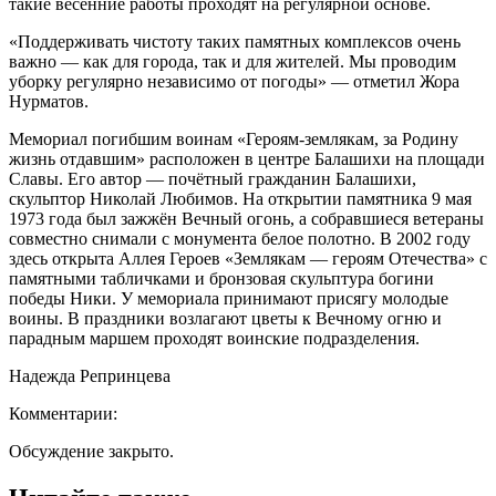
такие весенние работы проходят на регулярной основе.
«Поддерживать чистоту таких памятных комплексов очень
важно — как для города, так и для жителей. Мы проводим
уборку регулярно независимо от погоды» — отметил Жора
Нурматов.
Мемориал погибшим воинам «Героям-землякам, за Родину
жизнь отдавшим» расположен в центре Балашихи на площади
Славы. Его автор — почётный гражданин Балашихи,
скульптор Николай Любимов. На открытии памятника 9 мая
1973 года был зажжён Вечный огонь, а собравшиеся ветераны
совместно снимали с монумента белое полотно. В 2002 году
здесь открыта Аллея Героев «Землякам — героям Отечества» с
памятными табличками и бронзовая скульптура богини
победы Ники. У мемориала принимают присягу молодые
воины. В праздники возлагают цветы к Вечному огню и
парадным маршем проходят воинские подразделения.
Надежда Репринцева
Комментарии:
Обсуждение закрыто.