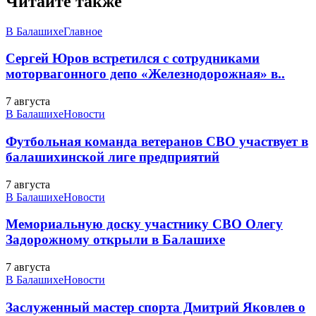
Читайте также
В Балашихе
Главное
Сергей Юров встретился с сотрудниками
моторвагонного депо «Железнодорожная» в..
7 августа
В Балашихе
Новости
Футбольная команда ветеранов СВО участвует в
балашихинской лиге предприятий
7 августа
В Балашихе
Новости
Мемориальную доску участнику СВО Олегу
Задорожному открыли в Балашихе
7 августа
В Балашихе
Новости
Заслуженный мастер спорта Дмитрий Яковлев о