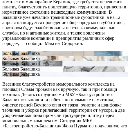
комплекс в микрорайоне Керамик, где требуется переложить
плитку, благоустроить прилегающую территорию, привести в
нормативное состояние пешеходные коммуникации. В
Балашихе уже начались традиционные субботники, а на 12
апреля планируется проведение общегородского субботника,
в котором будут задействованы не только коммунальные
службы, но и активные жители, а также вовлечены
управляющие компании и предприятия различных сфер
города», — сообщил Максим Сидоркин.
Большая Балашиха
Большая Балашиха
Большая Балашиха
Большая Балашиха
Большая Балашиха
Весеннее благоустройство мемориального комплекса на
площади Славы провели как вручную, так и при помощи
техники. Девять сотрудниками МБУ «Благоустройство-
Балашиха» выполнили работы по промывке памятника,
очистке граней Вечного огня от грязи, очистке и шлифовке
табличек и уборке прилегающей территории от мусора, а две
уборочные машины промыли тротуарную плитку перед
мемориальным комплексом. Сотрудник МБУ
«Благоустройство-Балашиха» Жора Нурматов подчеркнул, что