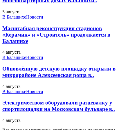
многоквартирных домах Балашихи..
5 августа
В Балашихе
Новости
Масштабная реконструкция стадионов
«Керамик» и «Строитель» продолжается в
Балашихе
4 августа
В Балашихе
Новости
Обновлённую детскую площадку открыли в
микрорайоне Алексеевская роща в..
4 августа
В Балашихе
Новости
Электричеством оборудовали раздевалку у
спортплощадки на Московском бульваре в..
4 августа