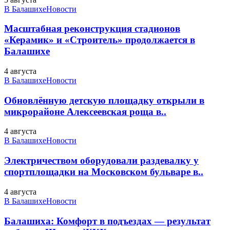
В Балашихе
Новости
Масштабная реконструкция стадионов
«Керамик» и «Строитель» продолжается в
Балашихе
4 августа
В Балашихе
Новости
Обновлённую детскую площадку открыли в
микрорайоне Алексеевская роща в..
4 августа
В Балашихе
Новости
Электричеством оборудовали раздевалку у
спортплощадки на Московском бульваре в..
4 августа
В Балашихе
Новости
Балашиха: Комфорт в подъездах — результат