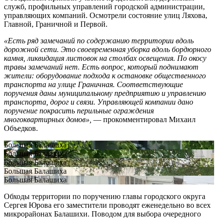
служб, профильных управлений городской администрации,
управляющих компаний. Осмотрели состояние улиц Ляхова,
Главной, Граничной и Первой.
«Есть ряд замечаний по содержанию территории вдоль
дорожной сети. Это своевременная уборка вдоль бордюрного
камня, ликвидация листовок на столбах освещения. По окосу
травы замечаний нет. Есть вопрос, который поднимают
жители: оборудование подхода к остановке общественного
транспорта на улице Граничная. Соответствующие
поручения даны муниципальному предприятию и управлению
транспорта, дорог и связи. Управляющей компании дано
поручение покрасить перильные ограждения
многоквартирных домов»,
— прокомментировал Михаил
Объедков.
Большая Балашиха
Большая Балашиха
Большая Балашиха
Большая Балашиха
Большая Балашиха
Обходы территории по поручению главы городского округа
Сергея Юрова его заместители проводят еженедельно во всех
микрорайонах Балашихи. Поводом для выбора очередного