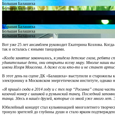
Большая Балашиха
Большая Балашиха
Большая Балашиха
Большая Балашиха
Большая Балашиха
Большая Балашиха
Большая Балашиха
Большая Балашиха
Вот уже 25 лет ансамблем руководит Екатерина Козлова. Когда
так и осталась с юными танцорами.
«Когда занятие закончилось, я увидела детские глаза, ребята 
удивительные дети, они открыты всему миру. Многие наши вып
имени Игоря Моисеева. А даже если кто-то и не станет арти
В этот день на сцене ДК «Балашиха» выступили и старожилы 
электронику в Московском энергетическом институте, однако н
«Я пришёл сюда в 2014 году и с тех пор “Росинка” стала част
казачий номер с шашкой и румынский танец. Последний запомн
танца. Здесь я нашёл друзей, которые со мной уже много лет.
Юбилейный концерт стал кульминацией многолетнего творческо
тронуло зрителей до глубины души и стало ярким подтвержден