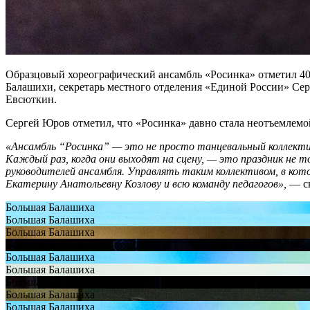
Образцовый хореографический ансамбль «Росинка» отметил 40
Балашихи, секретарь местного отделения «Единой России» Сер
Евсюткин.
Сергей Юров отметил, что «Росинка» давно стала неотъемлемо
«Ансамбль “Росинка” — это не просто танцевальный коллекти
Каждый раз, когда они выходят на сцену, — это праздник не т
руководителей ансамбля. Управлять таким коллективом, в кот
Екатерину Анатольевну Козлову и всю команду педагогов»,
— ск
Большая Балашиха
Большая Балашиха
Большая Балашиха
Большая Балашиха
Большая Балашиха
Большая Балашиха
Большая Балашиха
Большая Балашиха
Большая Балашиха