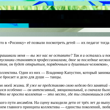
-то в «Росинку» её позвали посмотреть детей — их педагог тогд
спрашивали меня — вы же нас не оставите? Так я и осталась и п
ускники становятся профессионалами, двое за последние неско
стом, он будет открытым, порядочным и душевным человеком»,
коллектива. Один из них — Владимир Капустин, который занима
е бросает и дело для души — танцы.
ью моей жизни. Я уже не представляю свою неделю без занятий 
ился особенно — он интенсивный, эмоциональный, и сначала был
 Это не просто коллектив — это место, где ты становишься соб
го пути ансамбля. На сцену выходили дети от трёх лет до выпу
ием главного принципа коллектива — единства поколений, любви 