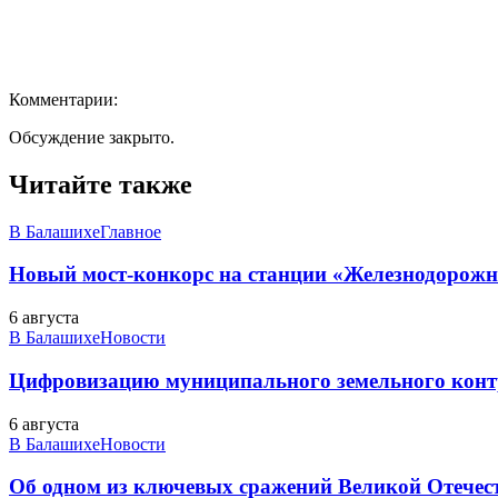
Комментарии:
Обсуждение закрыто.
Читайте также
В Балашихе
Главное
Новый мост-конкорс на станции «Железнодорожн
6 августа
В Балашихе
Новости
Цифровизацию муниципального земельного конт
6 августа
В Балашихе
Новости
Об одном из ключевых сражений Великой Отечест