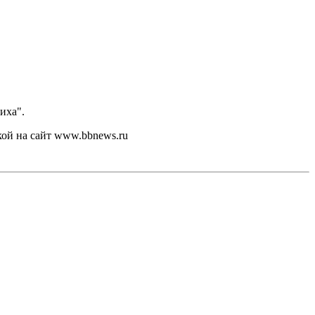
иха".
кой на сайт www.bbnews.ru