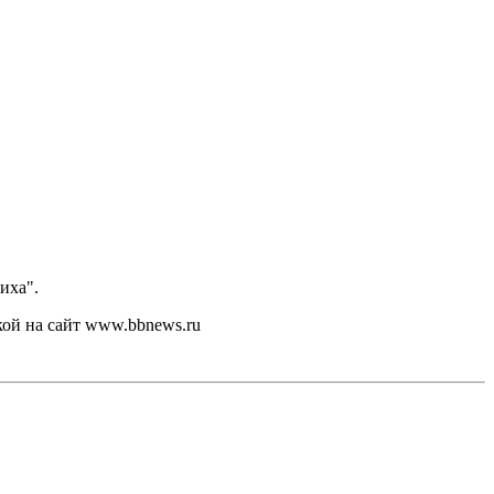
иха".
кой на сайт www.bbnews.ru