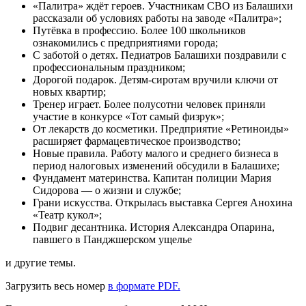
«Палитра» ждёт героев. Участникам СВО из Балашихи
рассказали об условиях работы на заводе «Палитра»;
Путёвка в профессию. Более 100 школьников
ознакомились с предприятиями города;
С заботой о детях. Педиатров Балашихи поздравили с
профессиональным праздником;
Дорогой подарок. Детям-сиротам вручили ключи от
новых квартир;
Тренер играет. Более полусотни человек приняли
участие в конкурсе «Тот самый физрук»;
От лекарств до косметики. Предприятие «Ретиноиды»
расширяет фармацевтическое производство;
Новые правила. Работу малого и среднего бизнеса в
период налоговых изменений обсудили в Балашихе;
Фундамент материнства. Капитан полиции Мария
Сидорова — о жизни и службе;
Грани искусства. Открылась выставка Сергея Анохина
«Театр кукол»;
Подвиг десантника. История Александра Опарина,
павшего в Панджшерском ущелье
и другие темы.
Загрузить весь номер
в формате PDF.