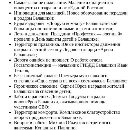
Самое главное пожелание. Маленьких пациентов
онкоцентра поздравили от «Единой России»;
Инновации для малышей. Новое оборудование передали
в роддом Балашихи;
Будьте здоровы. «Добрую комнату» Балашихинской
больницы пополнили новыми играми и книгами;
Лето в движении. Праздник «Профессия — военный»
провели в День защиты детей в Балашихе;
Территория праздника. Юные инспекторы движения
открыли летний сезон у Ледового дворца «Арена
Балашиха»;
Дорога ошибок не прощает. О работе отдела
Госавтоинспекции — начальник ГИБДД Балашихи Иван
Теплов;
Безграничный талант. Премьера музыкального
спектакля «Одна страна на всех» состоялась в Балашихе;
Героическое спасение. Сергей Юров наградил жителей
Балашихи за спасение детей;
Забота о раненых. Депутат Госдумы наградил
волонтёров Балашихи, оказывающих помощь
участникам СВО;
Территория комфорта. Комплексное благоустройство
дворов продолжается в Балашихе;
Вопрос в работе. Михаил Объедков встретился с
жителями Купавны и Павлино;