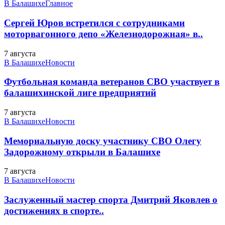
В Балашихе
Главное
Сергей Юров встретился с сотрудниками
моторвагонного депо «Железнодорожная» в..
7 августа
В Балашихе
Новости
Футбольная команда ветеранов СВО участвует в
балашихинской лиге предприятий
7 августа
В Балашихе
Новости
Мемориальную доску участнику СВО Олегу
Задорожному открыли в Балашихе
7 августа
В Балашихе
Новости
Заслуженный мастер спорта Дмитрий Яковлев о
достижениях в спорте..