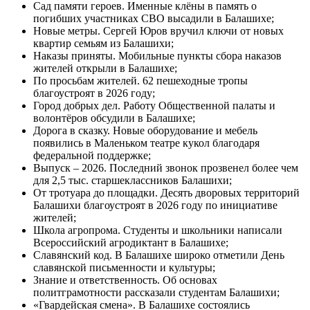
Сад памяти героев. Именные клёны в память о
погибших участниках СВО высадили в Балашихе;
Новые метры. Сергей Юров вручил ключи от новых
квартир семьям из Балашихи;
Наказы приняты. Мобильные пункты сбора наказов
жителей открыли в Балашихе;
По просьбам жителей. 62 пешеходные тропы
благоустроят в 2026 году;
Город добрых дел. Работу Общественной палаты и
волонтёров обсудили в Балашихе;
Дорога в сказку. Новые оборудование и мебель
появились в Маленьком театре кукол благодаря
федеральной поддержке;
Выпуск – 2026. Последний звонок прозвенел более чем
для 2,5 тыс. старшеклассников Балашихи;
От тротуара до площадки. Десять дворовых территорий
Балашихи благоустроят в 2026 году по инициативе
жителей;
Школа агропрома. Студенты и школьники написали
Всероссийский агродиктант в Балашихе;
Славянский код. В Балашихе широко отметили День
славянской письменности и культуры;
Знание и ответственность. Об основах
политграмотности рассказали студентам Балашихи;
«Гвардейская смена». В Балашихе состоялись