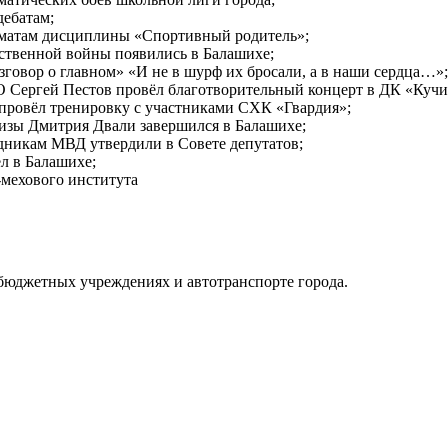
дебатам;
хматам дисциплины «Спортивный родитель»;
ественной войны появились в Балашихе;
зговор о главном» «И не в шурф их бросали, а в наши сердца…»;
О Сергей Пестов провёл благотворительный концерт в ДК «Кучи
провёл тренировку с участниками СХК «Гвардия»;
изы Дмитрия Двали завершился в Балашихе;
никам МВД утвердили в Совете депутатов;
л в Балашихе;
-мехового института
 бюджетных учреждениях и автотранспорте города.