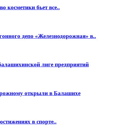
о косметики бьет все..
гонного депо «Железнодорожная» в..
 балашихинской лиге предприятий
орожному открыли в Балашихе
стижениях в спорте..