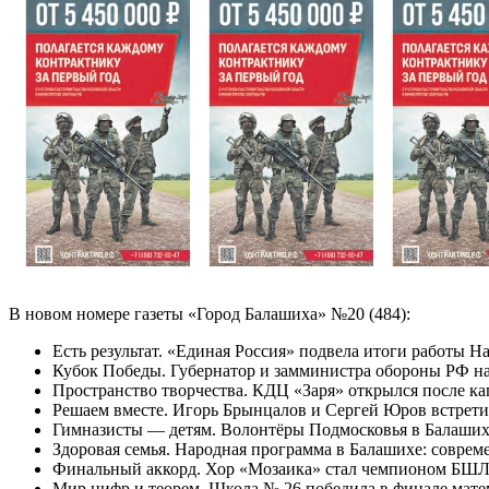
В новом номере газеты «Город Балашиха» №20 (484):
Есть результат. «Единая Россия» подвела итоги работы Н
Кубок Победы. Губернатор и замминистра обороны РФ на
Пространство творчества. КДЦ «Заря» открылся после ка
Решаем вместе. Игорь Брынцалов и Сергей Юров встретил
Гимназисты — детям. Волонтёры Подмосковья в Балаших
Здоровая семья. Народная программа в Балашихе: соврем
Финальный аккорд. Хор «Мозаика» стал чемпионом БШЛ 
Мир цифр и теорем. Школа № 26 победила в финале мате