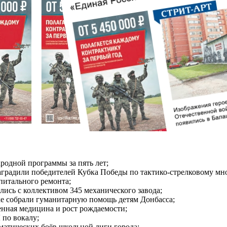
ародной программы за пять лет;
градили победителей Кубка Победы по тактико-стрелковому мн
питального ремонта;
ись с коллективом 345 механического завода;
е собрали гуманитарную помощь детям Донбасса;
енная медицина и рост рождаемости;
по вокалу;
матических боёв школьной лиги города;