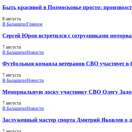
Быть красивой в Подмосковье просто: производств
8 августа
В Балашихе
Главное
Сергей Юров встретился с сотрудниками моторва
7 августа
В Балашихе
Новости
Футбольная команда ветеранов СВО участвует в
7 августа
В Балашихе
Новости
Мемориальную доску участнику СВО Олегу Зад
7 августа
В Балашихе
Новости
Заслуженный мастер спорта Дмитрий Яковлев о до
7 августа