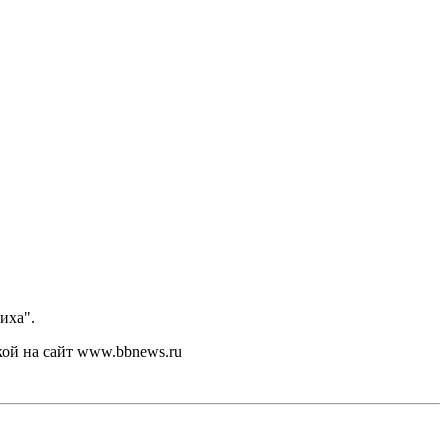
иха".
кой на сайт www.bbnews.ru