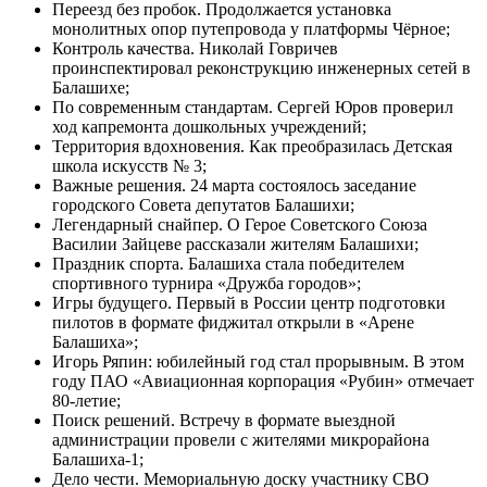
Переезд без пробок. Продолжается установка
монолитных опор путепровода у платформы Чёрное;
Контроль качества. Николай Говричев
проинспектировал реконструкцию инженерных сетей в
Балашихе;
По современным стандартам. Сергей Юров проверил
ход капремонта дошкольных учреждений;
Территория вдохновения. Как преобразилась Детская
школа искусств № 3;
Важные решения. 24 марта состоялось заседание
городского Совета депутатов Балашихи;
Легендарный снайпер. О Герое Советского Союза
Василии Зайцеве рассказали жителям Балашихи;
Праздник спорта. Балашиха стала победителем
спортивного турнира «Дружба городов»;
Игры будущего. Первый в России центр подготовки
пилотов в формате фиджитал открыли в «Арене
Балашиха»;
Игорь Ряпин: юбилейный год стал прорывным. В этом
году ПАО «Авиационная корпорация «Рубин» отмечает
80-летие;
Поиск решений. Встречу в формате выездной
администрации провели с жителями микрорайона
Балашиха-1;
Дело чести. Мемориальную доску участнику СВО