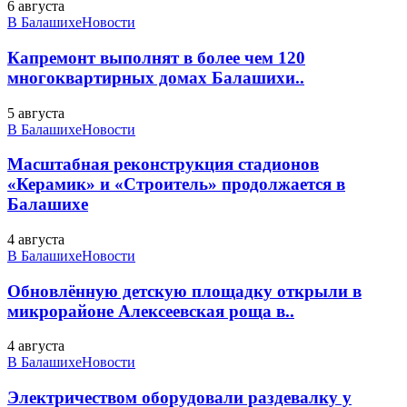
6 августа
В Балашихе
Новости
Капремонт выполнят в более чем 120
многоквартирных домах Балашихи..
5 августа
В Балашихе
Новости
Масштабная реконструкция стадионов
«Керамик» и «Строитель» продолжается в
Балашихе
4 августа
В Балашихе
Новости
Обновлённую детскую площадку открыли в
микрорайоне Алексеевская роща в..
4 августа
В Балашихе
Новости
Электричеством оборудовали раздевалку у