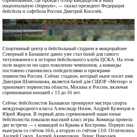
соревнований, где пройдёт отбор кандидатов в нашу
национальную сборную», — сказал президент Федерация
бейсбола и софтбола России Дмитрий Киселёв.
Большая Балашиха
Большая Балашиха
Большая Балашиха
Большая Балашиха
Спортивный центр и бейсбольный стадион в микрорайоне
Северный в Балашихе давно уже стал базой для самого
титулованного в истории бейсбольного клуба ЦСКА. На этом
поле выросло ни одно поколение чемпионов, а команды
постоянно становились победителями и призерами
первенства России. Сейчас стадион, который ныне носит имя
Дмитрия Шляпникова, является базой для СШОР «Метеор» и
принимает первенства области, Москвы и России, включая
соревнования юношей с 13 до 16 лет.
Сейчас бейсболистов Балашихи тренируют мастера спорта
международного класса Александр Низов, Андрей Кузнецов и
Юрий Жиров. В первый день соревнований наши юные
бейсболисты показали высокий класс игры. Команда провела
две встречи — с командой из Крыма и Костромы. Первую она
выиграла со счётом 16:6, а вторую со счётом 13:0. Отличились
Андрей Сокур, Андрей Акимушкин, Денис Николаев,