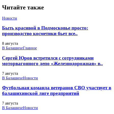
Читайте также
Новости
Быть красивой в Подмосковье просто:
производство косметики бьет все..
8 августа
В Балашихе
Главное
Сергей Юров встретился с сотрудниками
моторвагонного депо «Железнодорожная» в..
7 августа
В Балашихе
Новости
Футбольная команда ветеранов СВО участвует в
балашихинской лиге предприятий
7 августа
В Балашихе
Новости