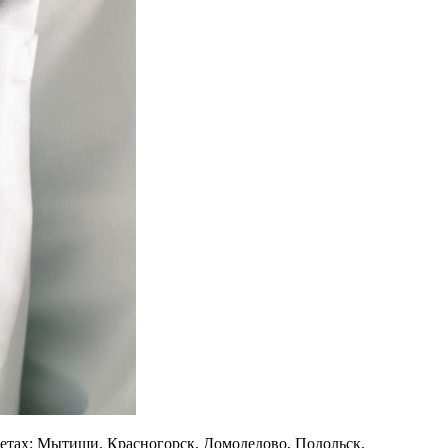
етах: Мытищи, Красногорск, Домодедово, Подольск,