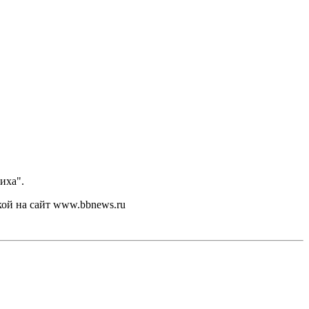
иха".
кой на сайт www.bbnews.ru