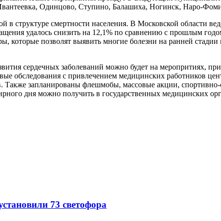
 Ивантеевка, Одинцово, Ступино, Балашиха, Ногинск, Наро-Фом
 в структуре смертности населения. В Московской области веде
ращения удалось снизить на 12,1% по сравнению с прошлым годо
ы, которые позволят выявить многие болезни на ранней стадии 
развития сердечных заболеваний можно будет на меропритиях, п
овые обследования с привлечением медицинских работников цен
в. Также запланированы флешмобы, массовые акции, спортивно-
рного дня можно получить в государственных медицинских орг
 установили 73 светофора