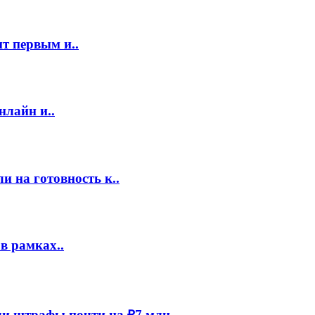
т первым и..
нлайн и..
 на готовность к..
в рамках..
и штрафы почти на ₽7 млн