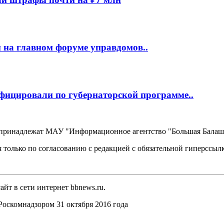
 на главном форуме управдомов..
фицировали по губернаторской программе..
, принадлежат МАУ "Информационное агентство "Большая Балаш
 только по согласованию с редакцией с обязательной гиперссыл
йт в сети интернет bbnews.ru.
оскомнадзором 31 октября 2016 года