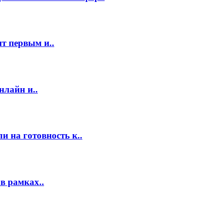
т первым и..
нлайн и..
 на готовность к..
в рамках..