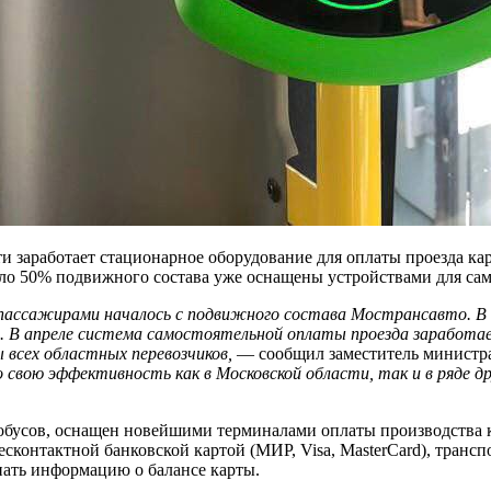
ти заработает стационарное оборудование для оплаты проезда к
оло 50% подвижного состава уже оснащены устройствами для сам
пассажирами началось с подвижного состава Мострансавто. 
 В апреле система самостоятельной оплаты проезда заработае
всех областных перевозчиков,
— сообщил заместитель министра
свою эффективность как в Московской области, так и в ряде дру
втобусов, оснащен новейшими терминалами оплаты производств
контактной банковской картой (МИР, Visa, MasterCard), транс
нать информацию о балансе карты.