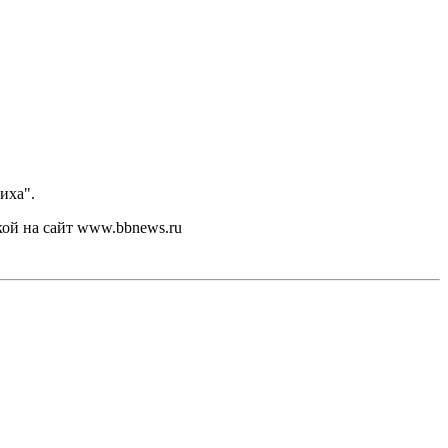
иха".
кой на сайт www.bbnews.ru