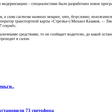
 модернизацию – специалистами было разработано новое програ
 а сама система намного мощнее, что, безусловно, положител
ператор транспортной карты «Стрелка») Михаил Казаков.
— Так
7 секунд».
аличными средствами, то он сообщает водителю, до какой остано
проходит в салон.
еньги..
 установили 73 светофора