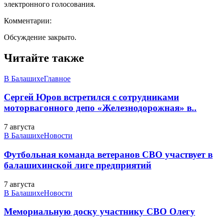
электронного голосования.
Комментарии:
Обсуждение закрыто.
Читайте также
В Балашихе
Главное
Сергей Юров встретился с сотрудниками
моторвагонного депо «Железнодорожная» в..
7 августа
В Балашихе
Новости
Футбольная команда ветеранов СВО участвует в
балашихинской лиге предприятий
7 августа
В Балашихе
Новости
Мемориальную доску участнику СВО Олегу