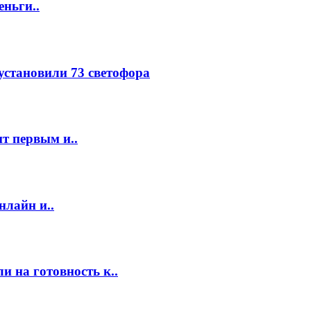
еньги..
 установили 73 светофора
т первым и..
нлайн и..
 на готовность к..