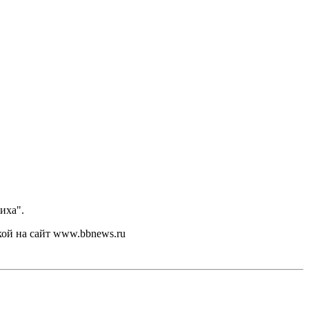
иха".
кой на сайт www.bbnews.ru