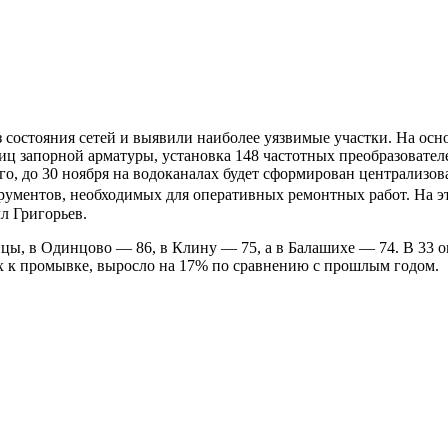
 состояния сетей и выявили наиболее уязвимые участки. На ос
ниц запорной арматуры, установка 148 частотных преобразовател
го, до 30 ноября на водоканалах будет сформирован централизо
рументов, необходимых для оперативных ремонтных работ. На эт
л Григорьев.
ицы, в Одинцово — 86, в Клину — 75, а в Балашихе — 74. В 33 
х к промывке, выросло на 17% по сравнению с прошлым годом.