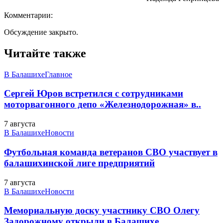
Комментарии:
Обсуждение закрыто.
Читайте также
В Балашихе
Главное
Сергей Юров встретился с сотрудниками
моторвагонного депо «Железнодорожная» в..
7 августа
В Балашихе
Новости
Футбольная команда ветеранов СВО участвует в
балашихинской лиге предприятий
7 августа
В Балашихе
Новости
Мемориальную доску участнику СВО Олегу
Задорожному открыли в Балашихе