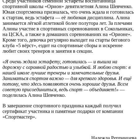
Среди участников семейной эстафеты воспитанница
спортивной школы «Орион» девятилетняя Алина Шевченко.
Юная спортсменка призналась, что очень ждала и готовилась
к стартам, ведь эстафета — её любимая дисциплина. Алина
занимается лёгкой атлетикой более полутора лет. За плечами
Алины участие в спортивных соревнованиях в Сокольниках,
на ЦСКА, а также в домашних соревнованиях на «Орионе».
Кроме того, девочка регулярно выходит на старты бегового
клуба «5 вёрст», ездит на спортивные сборы и искренне
любит своих тренеров и занятия в секции.
«Я очень ждала эстафету, готовилась — и вышла на
дорожку с огромной радостью и улыбкой. Я люблю спорт: в
нашей школе лучшие тренеры и замечательные друзья.
Заниматься спортом важно — для крепкого здоровья. И ещё
потому, что здесь появляются очень хорошие друзья. Всем
советую присоединиться, ведь спорт — объединяет!»
—
поделилась Алина Шевченко.
В завершение спортивного праздника каждый получил
сертификат участника и памятные подарки от компании
«Спортмастер».
Надежда Репринцева