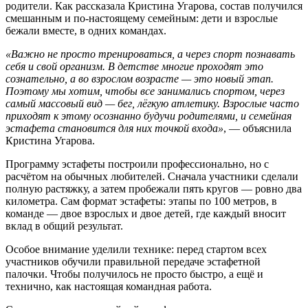
родители. Как рассказала Кристина Угарова, состав получился
смешанным и по-настоящему семейным: дети и взрослые
бежали вместе, в одних командах.
«Важно не просто тренироваться, а через спорт познавать
себя и свой организм. В детстве многие проходят это
сознательно, а во взрослом возрасте — это новый этап.
Поэтому мы хотим, чтобы все занимались спортом, через
самый массовый вид — бег, лёгкую атлетику. Взрослые часто
приходят к этому осознанно будучи родителями, и семейная
эстафета становится для них точкой входа»
, — объяснила
Кристина Угарова.
Программу эстафеты построили профессионально, но с
расчётом на обычных любителей. Сначала участники сделали
полную растяжку, а затем пробежали пять кругов — ровно два
километра. Сам формат эстафеты: этапы по 100 метров, в
команде — двое взрослых и двое детей, где каждый вносит
вклад в общий результат.
Особое внимание уделили технике: перед стартом всех
участников обучили правильной передаче эстафетной
палочки. Чтобы получилось не просто быстро, а ещё и
технично, как настоящая командная работа.