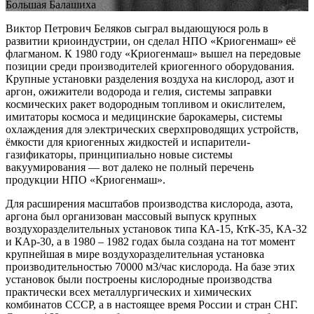
Большая Балашиха
Виктор Петрович Беляков сыграл выдающуюся роль в
развитии криоиндустрии, он сделал НПО «Криогенмаш» её
флагманом. К 1980 году «Криогенмаш» вышел на передовые
позиции среди производителей криогенного оборудования.
Крупные установки разделения воздуха на кислород, азот и
аргон, ожижители водорода и гелия, системы заправки
космических ракет водородным топливом и окислителем,
имитаторы космоса и медицинские барокамеры, системы
охлаждения для электрических сверхпроводящих устройств,
ёмкости для криогенных жидкостей и испарители-
газификаторы, принципиально новые системы
вакуумирования — вот далеко не полный перечень
продукции НПО «Криогенмаш».
Для расширения масштабов производства кислорода, азота,
аргона был организован массовый выпуск крупных
воздухоразделительных установок типа КА-15, КтК-35, КА-32
и КАр-30, а в 1980 – 1982 годах была создана на тот момент
крупнейшая в мире воздухоразделительная установка
производительностью 70000 м3/час кислорода. На базе этих
установок были построены кислородные производства
практически всех металлургических и химических
комбинатов СССР, а в настоящее время России и стран СНГ.