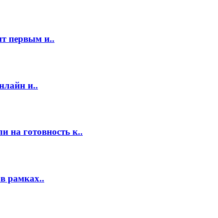
т первым и..
нлайн и..
 на готовность к..
в рамках..