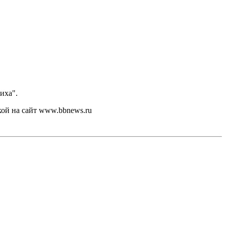
иха".
кой на сайт www.bbnews.ru