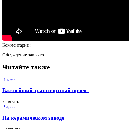
Комментарии:
Обсуждение закрыто.
Читайте также
Видео
Важнейший транспортный проект
7 августа
Видео
На керамическом заводе