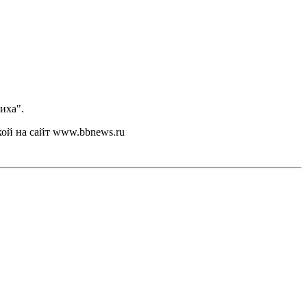
иха".
кой на сайт www.bbnews.ru