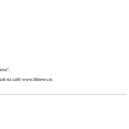
иха".
кой на сайт www.bbnews.ru