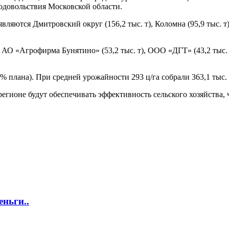
родовольствия Московской области.
ются Дмитровский округ (156,2 тыс. т), Коломна (95,9 тыс. т), 
 «Агрофирма Бунятино» (53,2 тыс. т), ООО «ДГТ» (43,2 тыс. т),
% плана). При средней урожайности 293 ц/га собрали 363,1 тыс. 
регионе будут обеспечивать эффективность сельского хозяйства,
еньги..