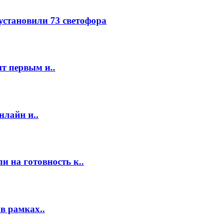
 установили 73 светофора
т первым и..
нлайн и..
 на готовность к..
в рамках..