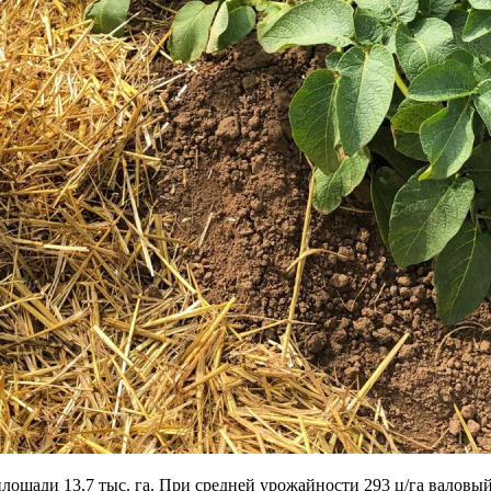
ощади 13,7 тыс. га. При средней урожайности 293 ц/га валовый с