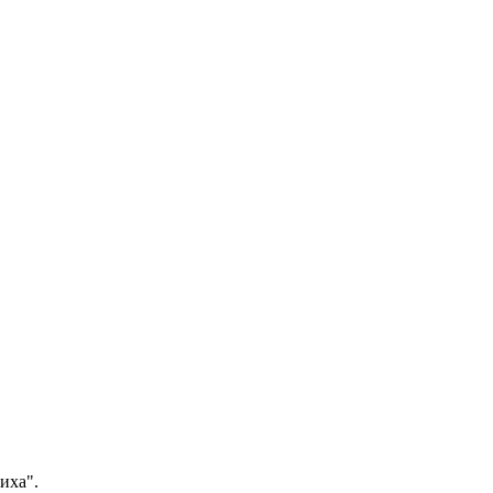
иха".