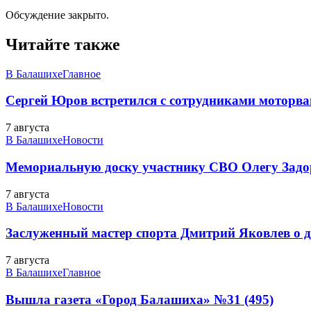
Обсуждение закрыто.
Читайте также
В Балашихе
Главное
Сергей Юров встретился с сотрудниками моторва
7 августа
В Балашихе
Новости
Мемориальную доску участнику СВО Олегу Зад
7 августа
В Балашихе
Новости
Заслуженный мастер спорта Дмитрий Яковлев о до
7 августа
В Балашихе
Главное
Вышла газета «Город Балашиха» №31 (495)