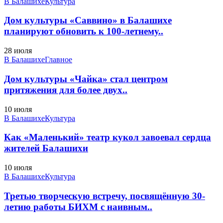
В Балашихе
Культура
Дом культуры «Саввино» в Балашихе
планируют обновить к 100-летнему..
28 июля
В Балашихе
Главное
Дом культуры «Чайка» стал центром
притяжения для более двух..
10 июля
В Балашихе
Культура
Как «Маленький» театр кукол завоевал сердца
жителей Балашихи
10 июля
В Балашихе
Культура
Третью творческую встречу, посвящённую 30-
летию работы БИХМ с наивным..