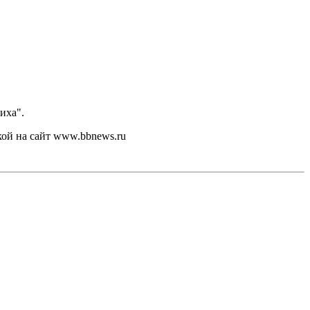
иха".
кой на сайт www.bbnews.ru