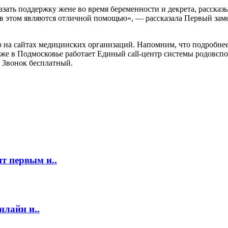
азать поддержку жене во время беременности и декрета, рассказ
 в этом являются отличной помощью», — рассказала Первый заме
 на сайтах медицинских организаций. Напомним, что подробнее
кже в Подмосковье работает Единый call-центр системы родовсп
. Звонок бесплатный.
т первым и..
нлайн и..