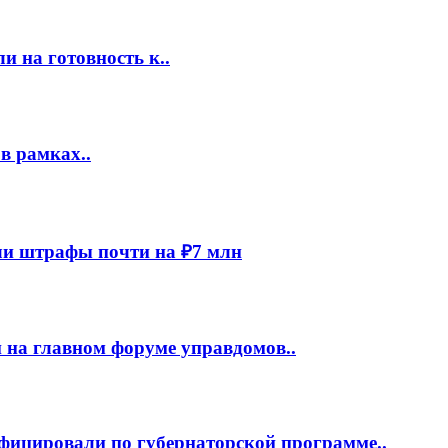
 на готовность к..
в рамках..
и штрафы почти на ₽7 млн
 на главном форуме управдомов..
фицировали по губернаторской программе..