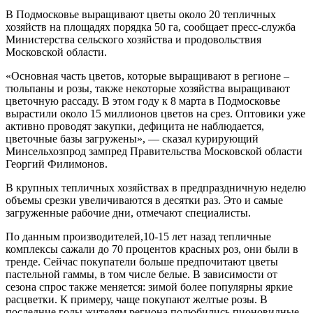
В Подмосковье выращивают цветы около 20 тепличных
хозяйств на площадях порядка 50 га, сообщает пресс-служба
Министерства сельского хозяйства и продовольствия
Московской области.
«Основная часть цветов, которые выращивают в регионе –
тюльпаны и розы, также некоторые хозяйства выращивают
цветочную рассаду. В этом году к 8 марта в Подмосковье
вырастили около 15 миллионов цветов на срез. Оптовики уже
активно проводят закупки, дефицита не наблюдается,
цветочные базы загружены», — сказал курирующий
Минсельхозпрод зампред Правительства Московской области
Георгий Филимонов.
В крупных тепличных хозяйствах в предпраздничную неделю
объемы срезки увеличиваются в десятки раз. Это и самые
загруженные рабочие дни, отмечают специалисты.
По данным производителей,10-15 лет назад тепличные
комплексы сажали до 70 процентов красных роз, они были в
тренде. Сейчас покупатели больше предпочитают цветы
пастельной гаммы, в том числе белые. В зависимости от
сезона спрос также меняется: зимой более популярны яркие
расцветки. К примеру, чаще покупают желтые розы. В
последние годы жителям региона полюбились пионовидные