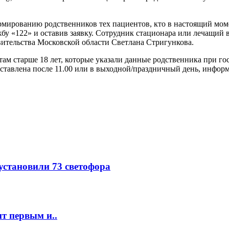
рмированию родственников тех пациентов, кто в настоящий мом
у «122» и оставив заявку. Сотрудник стационара или лечащий в
вительства Московской области Светлана Стригункова.
 старше 18 лет, которые указали данные родственника при госп
оставлена после 11.00 или в выходной/праздничный день, информ
 установили 73 светофора
т первым и..