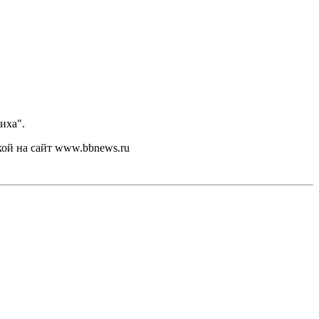
иха".
кой на сайт www.bbnews.ru