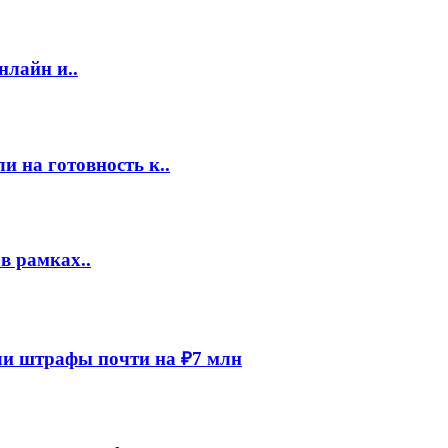
нлайн и..
 на готовность к..
в рамках..
и штрафы почти на ₽7 млн