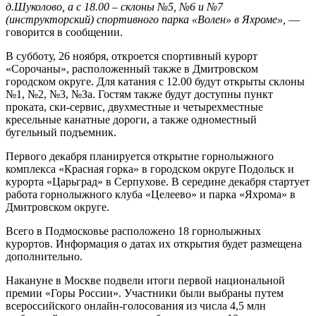
д.Шуколово, а с 18.00 – склоны №5, №6 и №7
(инструкторский) спортивного парка «Волен» в Яхроме»,
—
говорится в сообщении.
В субботу, 26 ноября, откроется спортивный курорт
«Сорочаны», расположенный также в Дмитровском
городском округе. Для катания с 12.00 будут открыты склоны
№1, №2, №3, №За. Гостям также будут доступны пункт
проката, ски-сервис, двухместные и четырехместные
кресельные канатные дороги, а также одноместный
бугельный подъемник.
Первого декабря планируется открытие горнолыжного
комплекса «Красная горка» в городском округе Подольск и
курорта «Царьград» в Серпухове. В середине декабря стартует
работа горнолыжного клуба «Целеево» и парка «Яхрома» в
Дмитровском округе.
Всего в Подмосковье расположено 18 горнолыжных
курортов. Информация о датах их открытия будет размещена
дополнительно.
Накануне в Москве подвели итоги первой национальной
премии «Горы России». Участники были выбраны путем
всероссийского онлайн-голосования из числа 4,5 млн