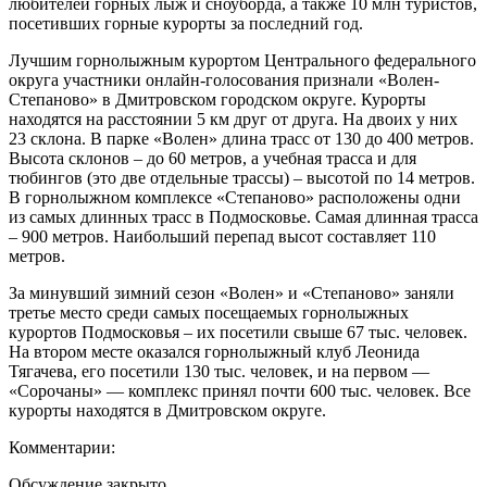
любителей горных лыж и сноуборда, а также 10 млн туристов,
посетивших горные курорты за последний год.
Лучшим горнолыжным курортом Центрального федерального
округа участники онлайн-голосования признали «Волен-
Степаново» в Дмитровском городском округе. Курорты
находятся на расстоянии 5 км друг от друга. На двоих у них
23 склона. В парке «Волен» длина трасс от 130 до 400 метров.
Высота склонов – до 60 метров, а учебная трасса и для
тюбингов (это две отдельные трассы) – высотой по 14 метров.
В горнолыжном комплексе «Степаново» расположены одни
из самых длинных трасс в Подмосковье. Самая длинная трасса
– 900 метров. Наибольший перепад высот составляет 110
метров.
За минувший зимний сезон «Волен» и «Степаново» заняли
третье место среди самых посещаемых горнолыжных
курортов Подмосковья – их посетили свыше 67 тыс. человек.
На втором месте оказался горнолыжный клуб Леонида
Тягачева, его посетили 130 тыс. человек, и на первом —
«Сорочаны» — комплекс принял почти 600 тыс. человек. Все
курорты находятся в Дмитровском округе.
Комментарии:
Обсуждение закрыто.