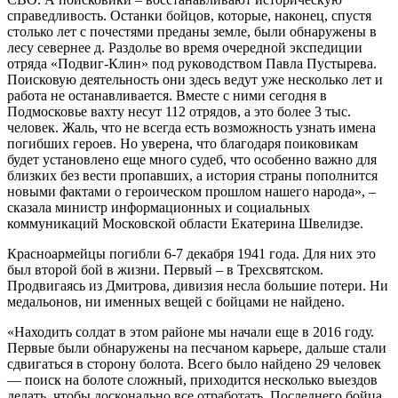
справедливость. Останки бойцов, которые, наконец, спустя
столько лет с почестями преданы земле, были обнаружены в
лесу севернее д. Раздолье во время очередной экспедиции
отряда «Подвиг-Клин» под руководством Павла Пустырева.
Поисковую деятельность они здесь ведут уже несколько лет и
работа не останавливается. Вместе с ними сегодня в
Подмосковье вахту несут 112 отрядов, а это более 3 тыс.
человек. Жаль, что не всегда есть возможность узнать имена
погибших героев. Но уверена, что благодаря поиковикам
будет установлено еще много судеб, что особенно важно для
близких без вести пропавших, а история страны пополнится
новыми фактами о героическом прошлом нашего народа», –
сказала министр информационных и социальных
коммуникаций Московской области Екатерина Швелидзе.
Красноармейцы погибли 6-7 декабря 1941 года. Для них это
был второй бой в жизни. Первый – в Трехсвятском.
Продвигаясь из Дмитрова, дивизия несла большие потери. Ни
медальонов, ни именных вещей с бойцами не найдено.
«Находить солдат в этом районе мы начали еще в 2016 году.
Первые были обнаружены на песчаном карьере, дальше стали
сдвигаться в сторону болота. Всего было найдено 29 человек
— поиск на болоте сложный, приходится несколько выездов
делать, чтобы досконально все отработать. Последнего бойца