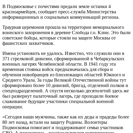
В Подмосковье с почестями предали земле останки 4
красноармейцев, сообщает пресс-служба Министерства
информационных и социальных коммуникаций региона.
Траурная церемония прошла на территории мемориального
воинского захоронения в деревне Слобода г.о. Клин. Это были
советские бойцы, которые стояли на защите Москвы от
фашистских захватчиков.
Имена установить не удалось. Известно, что служили они в
371 стрелковой дивизии, сформированной в Чебаркульских
военных лагерях Челябинской области. В 1941 году эта
временная стоянка войск предназначалась для сбора и
обучения новобранцев из близлежащих областей Южного и
Среднего Урала. За годы Великой Отечественной войны тут
сформировано более 10 дивизий, бригад, отделений полков и
спецподразделений. А спустя несколько десятилетий здесь же
был развернут палаточный лагерь, где проходили боевое
слаживание будущие участники специальной военной
операции.
«Сегодня наши мужчины, также как их деды и прадеды более
80 лет назад, встали на защиту Родины. Волонтеры
Подмосковья помогают и поддерживают семьи участников
СВО. А поисковики – восстанавливают историческую