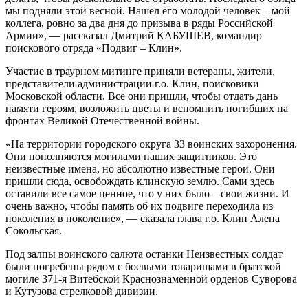
мы подняли этой весной. Нашел его молодой человек – мой
коллега, ровно за два дня до призыва в ряды Российской
Армии», — рассказал Дмитрий КАБУШЕВ, командир
поискового отряда «Подвиг – Клин».
Участие в траурном митинге приняли ветераны, жители,
представители администрации г.о. Клин, поисковики
Московской области. Все они пришли, чтобы отдать дань
памяти героям, возложить цветы и вспомнить погибших на
фронтах Великой Отечественной войны.
«На территории городского округа 33 воинских захоронения.
Они пополняются могилами наших защитников. Это
неизвестные имена, но абсолютно известные герои. Они
пришли сюда, освобождать клинскую землю. Сами здесь
оставили все самое ценное, что у них было – свои жизни. И
очень важно, чтобы память об их подвиге переходила из
поколения в поколение», — сказала глава г.о. Клин Алена
Сокольская.
Под залпы воинского салюта останки Неизвестных солдат
были погребены рядом с боевыми товарищами в братской
могиле 371-я Витебской Краснознаменной орденов Суворова
и Кутузова стрелковой дивизии.