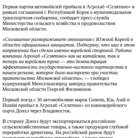
Первая партия автомобилей прибыла в Агрохаб «Селятино» в
рамках соглашения с Республикой Корея о мультимодальном
транспортном сообщении, сообщает пресс-служба
Министерства сельского хозяйства и продовольствия
Московской области.
«Соглашение размораживает отношения с Южной Кореей в
области официальных инициатив. Подчеркну, что шаг в этом
направлении был сделан именно корейской стороной. Работа
компании Агрохаб «Селятино» как на китайском, так и
теперь на корейском треке — это демонстрация
эффективности государственно-частного партнерства в
нашем регионе, которое было выстроено при участии
правительства Московской области»
, — сообщил
курирующий Минсельхозпрод зампред правительства
Московской области Георгий Филимонов.
Первый поезд с 30 автомобилями марок Genesis, Kia, Audi и
Hundai прибыл в Агрохаб «Селятино» из южнокорейского
порта Донхэ через Владивосток.
В сторону Донхэ будут экспортироваться российские
сельскохозяйственные товары, а также продукция глубокой
переработки древесины. На российский рынок будут
поставляться корейские автомобили, а также другие