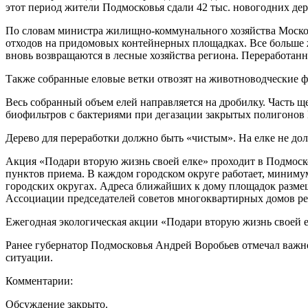
этот период жители Подмосковья сдали 42 тыс. новогодних дер
По словам министра жилищно-коммунального хозяйства Москов
отходов на придомовых контейнерных площадках. Все больше ж
вновь возвращаются в лесные хозяйства региона. Переработанн
Также собранные еловые ветки отвозят на животноводческие ф
Весь собранный объем елей направляется на дробилку. Часть щ
биофильтров с бактериями при дегазации закрытых полигонов 
Дерево для переработки должно быть «чистым». На елке не до
Акция «Подари вторую жизнь своей елке» проходит в Подмоско
пунктов приема. В каждом городском округе работает, миниму
городских округах. Адреса ближайших к дому площадок разме
Ассоциации председателей советов многоквартирных домов ре
Ежегодная экологическая акции «Подари вторую жизнь своей е
Ранее губернатор Подмосковья Андрей Воробьев отмечал важно
ситуации.
Комментарии:
Обсуждение закрыто.