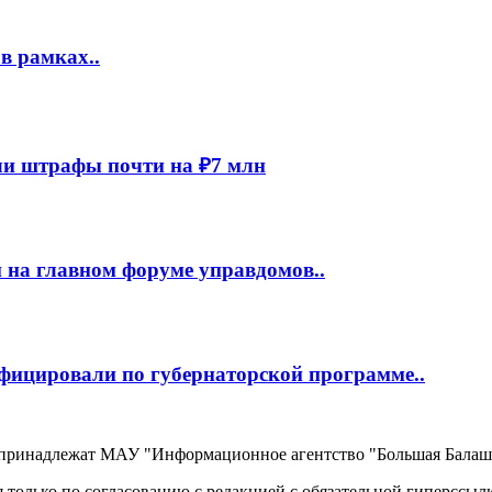
в рамках..
и штрафы почти на ₽7 млн
 на главном форуме управдомов..
фицировали по губернаторской программе..
, принадлежат МАУ "Информационное агентство "Большая Балаш
 только по согласованию с редакцией с обязательной гиперссыл