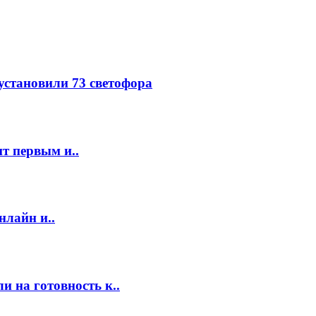
 установили 73 светофора
т первым и..
нлайн и..
 на готовность к..