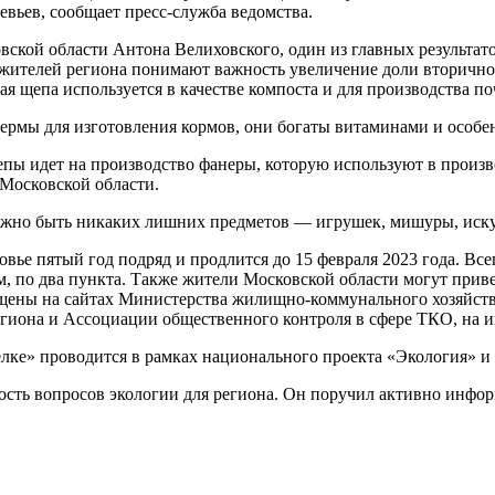
евьев, сообщает пресс-служба ведомства.
ской области Антона Велиховского, один из главных результат
ителей региона понимают важность увеличение доли вторичного
ая щепа используется в качестве компоста и для производства 
ермы для изготовления кормов, они богаты витаминами и особе
епы идет на производство фанеры, которую используют в произв
Московской области.
лжно быть никаких лишних предметов — игрушек, мишуры, искусс
вье пятый год подряд и продлится до 15 февраля 2023 года. Вс
м, по два пункта. Также жители Московской области могут прив
щены на сайтах Министерства жилищно-коммунального хозяйств
гиона и Ассоциации общественного контроля в сфере ТКО, на 
лке» проводится в рамках национального проекта «Экология» и 
сть вопросов экологии для региона. Он поручил активно инфор