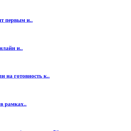
т первым и..
нлайн и..
 на готовность к..
в рамках..