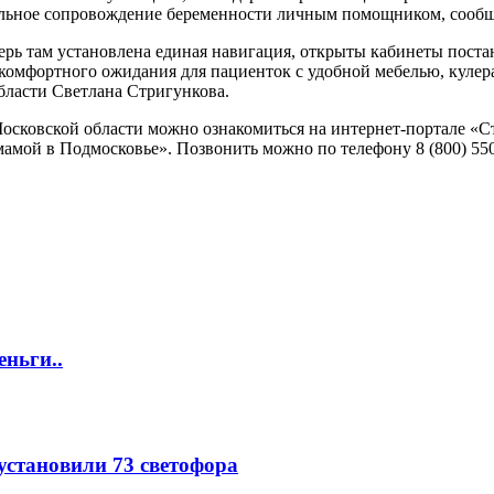
альное сопровождение беременности личным помощником, сообщ
ерь там установлена единая навигация, открыты кабинеты поста
 комфортного ожидания для пациенток с удобной мебелью, куле
бласти Светлана Стригункова.
сковской области можно ознакомиться на интернет-портале «Ст
мой в Подмосковье». Позвонить можно по телефону 8 (800) 550-
еньги..
 установили 73 светофора