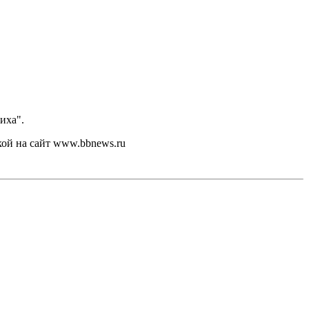
иха".
кой на сайт www.bbnews.ru