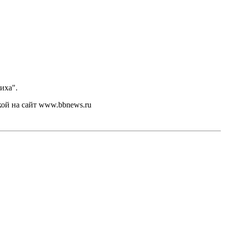
иха".
кой на сайт www.bbnews.ru