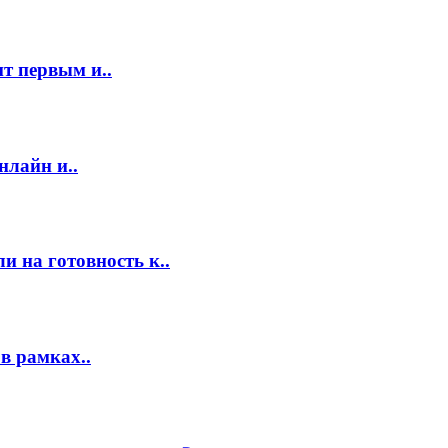
т первым и..
нлайн и..
 на готовность к..
в рамках..