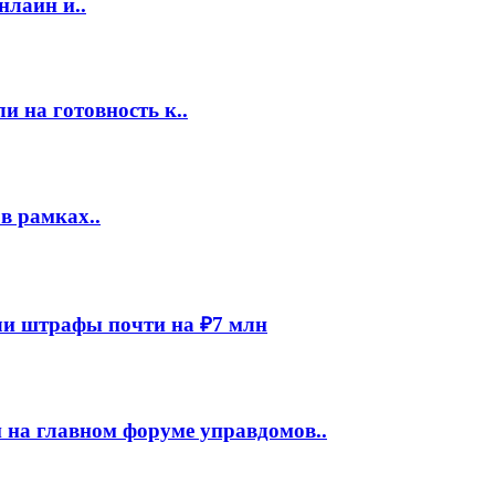
нлайн и..
 на готовность к..
в рамках..
и штрафы почти на ₽7 млн
 на главном форуме управдомов..