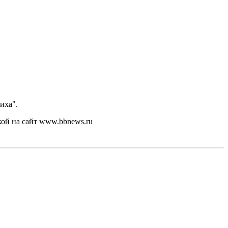
иха".
кой на сайт www.bbnews.ru