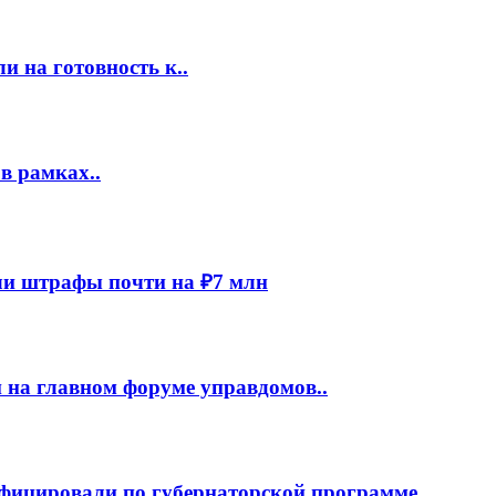
 на готовность к..
в рамках..
и штрафы почти на ₽7 млн
 на главном форуме управдомов..
фицировали по губернаторской программе..