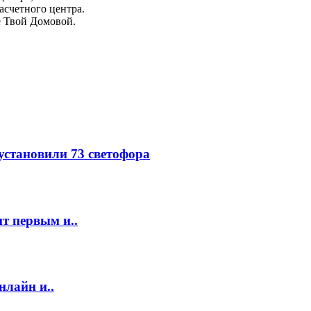
асчетного центра.
е Твой Домовой.
 установили 73 светофора
т первым и..
нлайн и..