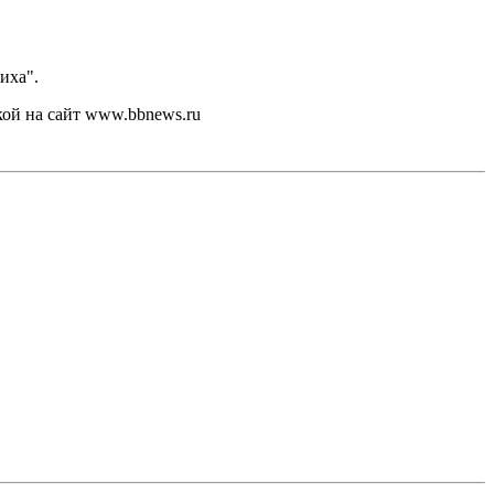
иха".
кой на сайт www.bbnews.ru