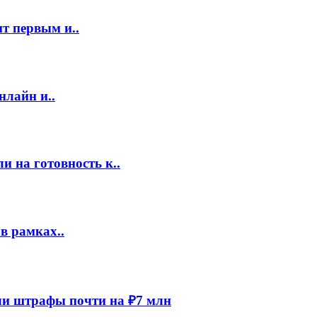
т первым и..
нлайн и..
 на готовность к..
в рамках..
и штрафы почти на ₽7 млн