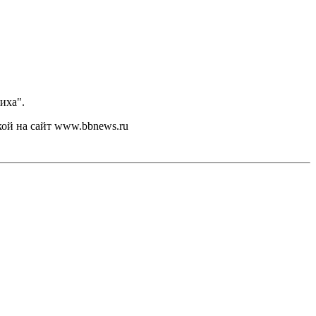
иха".
кой на сайт www.bbnews.ru