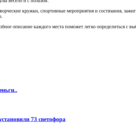
лы весело и с пользой.
ворческие кружки, спортивные мероприятия и состязания, зажига
р.
робное описание каждого места поможет легко определиться с в
еньги..
 установили 73 светофора