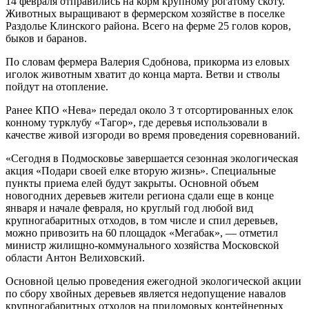
14 февраля отправились на корм крупному рогатому скоту.
Животных выращивают в фермерском хозяйстве в поселке
Раздолье Клинского района. Всего на ферме 25 голов коров,
быков и баранов.
По словам фермера Валерия Сдобнова, прикорма из еловых
иголок животным хватит до конца марта. Ветви и стволы
пойдут на отопление.
Ранее КПО «Нева» передал около 3 т отсортированных елок
конному турклубу «Тагор», где деревья использовали в
качестве живой изгороди во время проведения соревнований.
«Сегодня в Подмосковье завершается сезонная экологическая
акция «Подари своей елке вторую жизнь». Специальные
пункты приема елей будут закрыты. Основной объем
новогодних деревьев жители региона сдали еще в конце
января и начале февраля, но круглый год любой вид
крупногабаритных отходов, в том числе и спил деревьев,
можно привозить на 60 площадок «Мегабак», — отметил
министр жилищно-коммунального хозяйства Московской
области Антон Велиховский.
Основной целью проведения ежегодной экологической акции
по сбору хвойных деревьев является недопущение навалов
крупногабаритных отходов на придомовых контейнерных